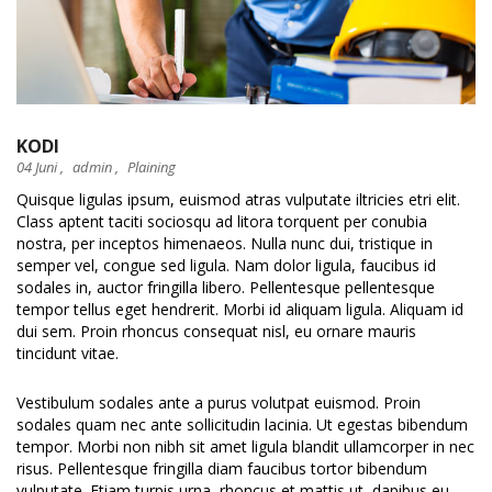
KODI
04 Juni ,
admin
,
Plaining
Quisque ligulas ipsum, euismod atras vulputate iltricies etri elit.
Class aptent taciti sociosqu ad litora torquent per conubia
nostra, per inceptos himenaeos. Nulla nunc dui, tristique in
semper vel, congue sed ligula. Nam dolor ligula, faucibus id
sodales in, auctor fringilla libero. Pellentesque pellentesque
tempor tellus eget hendrerit. Morbi id aliquam ligula. Aliquam id
dui sem. Proin rhoncus consequat nisl, eu ornare mauris
tincidunt vitae.
Vestibulum sodales ante a purus volutpat euismod. Proin
sodales quam nec ante sollicitudin lacinia. Ut egestas bibendum
tempor. Morbi non nibh sit amet ligula blandit ullamcorper in nec
risus. Pellentesque fringilla diam faucibus tortor bibendum
vulputate. Etiam turpis urna, rhoncus et mattis ut, dapibus eu