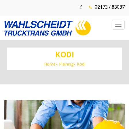
02173 / 83087
Toggl
navig
KODI
Home
Plaining
Kodi