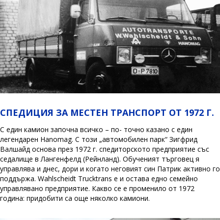
СПЕДИЦИЯ ЗА МЕСТЕН ТРАНСПОРТ ОТ 1972 Г.
С един камион започна всичко – по- точно казано с един
легендарен Hanomag. С този „автомобилен парк“ Зигфрид
Валшайд основа през 1972 г. спедиторското предприятие със
седалище в Лангенфелд (Рeйнланд). Обученият търговец я
управлява и днес, дори и когато неговият син Патрик активно го
поддържа. Wahlscheidt Trucktrans e и остава едно семейно
управлявано предприятие. Какво се е променило от 1972
година: придобити са още няколко камиони.