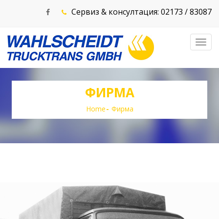
Сервиз & консултация: 02173 / 83087
Toggl
navig
ФИРМА
Home
Фирма