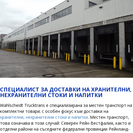
СПЕЦИАЛИСТ ЗА ДОСТАВКИ НА ХРАНИТЕЛНИ,
НЕХРАНИТЕЛНИ СТОКИ И НАПИТКИ
Wahlscheidt Trucktrans е специализирана за местен транспорт на
комплектни товари; с особен фокус към доставки на
хранителни, нехранителни стоки и напитки
. Местен транспорт,
това означава в този случай: Северен Рeйн-Вестфалия, както и
отделни райони на съседните федерални провинции Рейнланд-