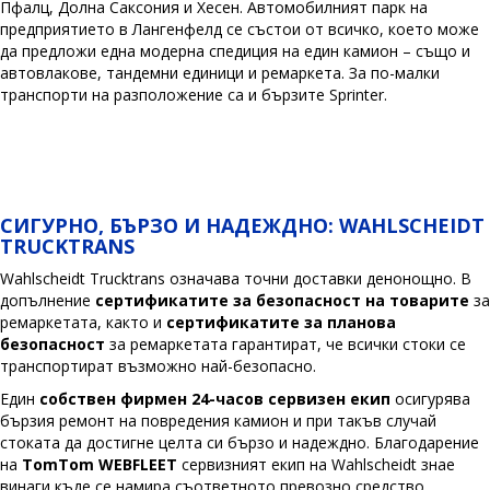
Пфалц, Долна Саксония и Хесен. Автомобилният парк на
предприятието в Лангенфелд се състои от всичко, което може
да предложи една модерна спедиция на един камион – също и
автовлакове, тандемни единици и ремаркета. За по-малки
транспорти на разположение са и бързите Sprinter.
СИГУРНО, БЪРЗО И НАДЕЖДНО: WAHLSCHEIDT
TRUCKTRANS
Wahlscheidt Trucktrans означава точни доставки денонощно. В
допълнение
сертификатите за безопасност на товарите
за
ремаркетата, както и
сертификатите за планова
безопасност
за ремаркетата гарантират, че всички стоки се
транспортират възможно най-безопасно.
Един
собствен фирмен 24-часов сервизен екип
осигурява
бързия ремонт на повредения камион и при такъв случай
стоката да достигне целта си бързо и надеждно. Благодарение
на
TomTom WEBFLEET
сервизният екип на Wahlscheidt знае
винаги къде се намира съответното превозно средство.