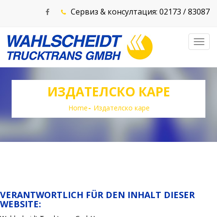
Сервиз & консултация: 02173 / 83087
Toggl
navig
ИЗДАТЕЛСКО КАРЕ
Home
Издателско каре
VERANTWORTLICH FÜR DEN INHALT DIESER
WEBSITE: